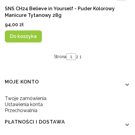
SNS CH24 Believe in Yourself - Puder Kolorowy
Manicure Tytanowy 28g
Cena
94,00 zł
Do koszyka
Strona
z 1
Linki w stopce
MOJE KONTO
Twoje zamówienia
Ustawienia konta
Przechowalnia
PŁATNOŚCI I DOSTAWA