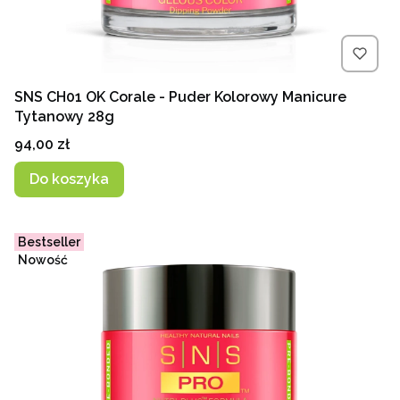
SNS CH01 OK Corale - Puder Kolorowy Manicure
Tytanowy 28g
Cena
94,00 zł
Do koszyka
Bestseller
Nowość