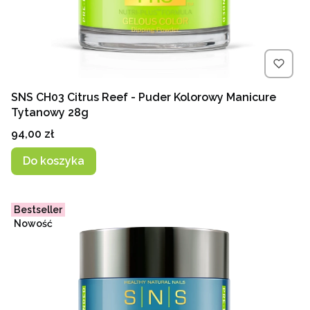
SNS CH03 Citrus Reef - Puder Kolorowy Manicure
Tytanowy 28g
Cena
94,00 zł
Do koszyka
Bestseller
Nowość