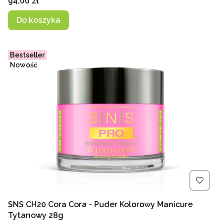
Cena
94,00 zł
Do koszyka
Bestseller
Nowość
SNS CH20 Cora Cora - Puder Kolorowy Manicure
Tytanowy 28g