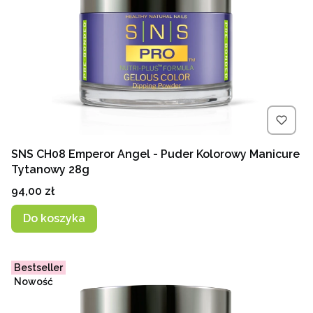
SNS CH08 Emperor Angel - Puder Kolorowy Manicure
Tytanowy 28g
Cena
94,00 zł
Do koszyka
Bestseller
Nowość