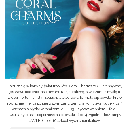
Zanurz się w barwny świat tropików! Coral Charms to 24 intensywne,
jaskrawe odcienie inspirowane rafą koralową, stworzone z myślą o
wiosenno-letnich stylizacjach. Ultradrobna formuła dip powder kryje
równomiernie już po pierwszym zanurzeniu, a kompleks Nutri-Plus™
wzmacnia płytkę witaminami A, E, D3 i B5 oraz wapniem. Efekt?
Lustrzany blask i odporność na odpryski aż do 4 tygodni – bez lampy
UV/LED i bez 10 szkodliwych chemikaliów.