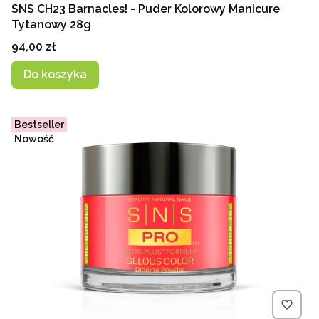
SNS CH23 Barnacles! - Puder Kolorowy Manicure
Tytanowy 28g
Cena
94,00 zł
Do koszyka
Bestseller
Nowość