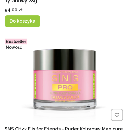
Tytanowy 28g
Cena
94,00 zł
Do koszyka
Bestseller
Nowość
SNS CH22 F is for Friends - Puder Kolorowy Manicure