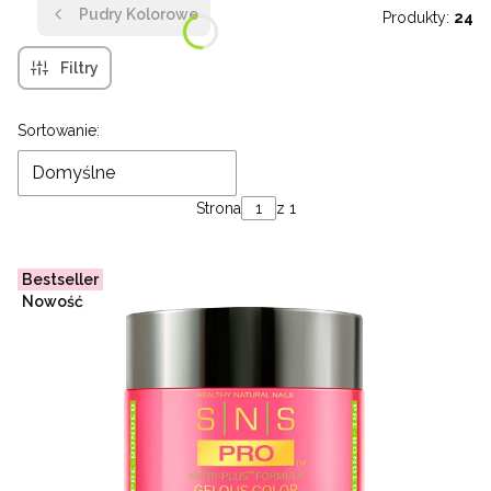
Pudry Kolorowe
Produkty:
24
Filtry
Lista produktów
Sortowanie:
Domyślne
Strona
z 1
Bestseller
Nowość