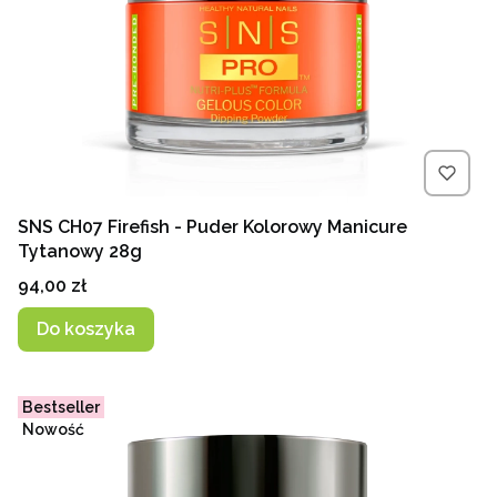
SNS CH07 Firefish - Puder Kolorowy Manicure
Tytanowy 28g
Cena
94,00 zł
Do koszyka
Bestseller
Nowość