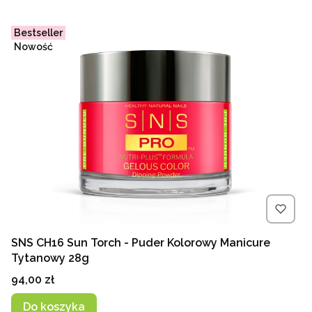
Bestseller
Nowość
SNS CH16 Sun Torch - Puder Kolorowy Manicure
Tytanowy 28g
Cena
94,00 zł
Do koszyka