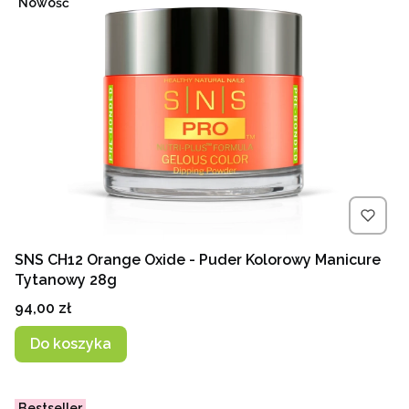
Nowość
SNS CH12 Orange Oxide - Puder Kolorowy Manicure
Tytanowy 28g
Cena
94,00 zł
Do koszyka
Bestseller