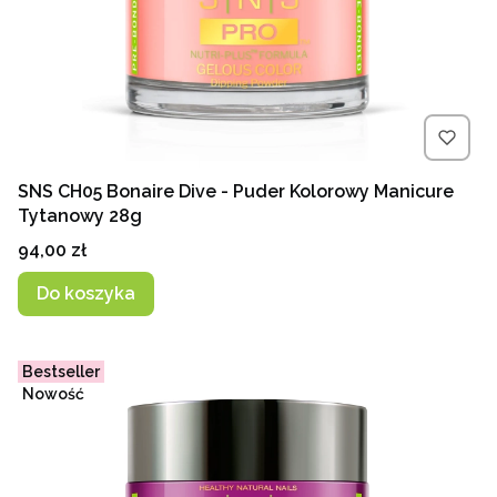
SNS CH05 Bonaire Dive - Puder Kolorowy Manicure
Tytanowy 28g
Cena
94,00 zł
Do koszyka
Bestseller
Nowość