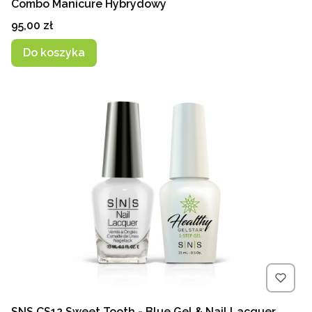
Combo Manicure Hybrydowy
Cena
95,00 zł
Do koszyka
SNS CS12 Sweet Tooth - Blue Gel & Nail Lacquer