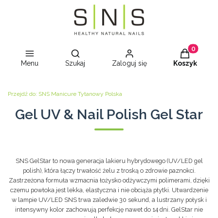
Otwórz wyszukiwarkę
Produkty w
Menu
Szukaj
Zaloguj się
Koszyk
Przejdź do:
SNS Manicure Tytanowy Polska
Gel UV & Nail Polish Gel Star
SNS GelStar to nowa generacja lakieru hybrydowego (UV/LED gel
polish), która łączy trwałość żelu z troską o zdrowie paznokci.
Zastrzeżona formuła wzmacnia łożysko odżywczymi polimerami, dzięki
czemu powłoka jest lekka, elastyczna i nie obciąża płytki. Utwardzenie
w lampie UV/LED SNS trwa zaledwie 30 sekund, a lustrzany połysk i
intensywny kolor zachowują perfekcję nawet do 14 dni. GelStar nie