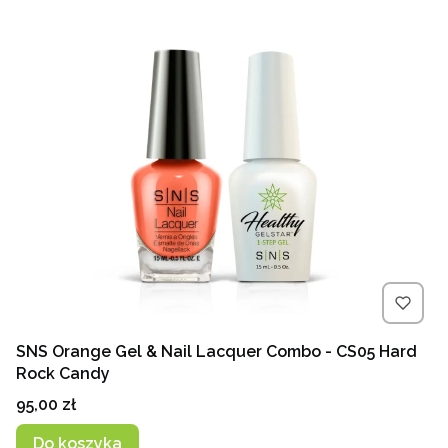
SNS Orange Gel & Nail Lacquer Combo - CS05 Hard
Rock Candy
Cena
95,00 zł
Do koszyka