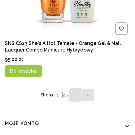
SNS CS23 She's A Hot Tamale - Orange Gel & Nail
Lacquer Combo Manicure Hybrydowy
Cena
95,00 zł
Do koszyka
Strona
z 2
Przejdź do ostatnie
Linki w stopce
MOJE KONTO