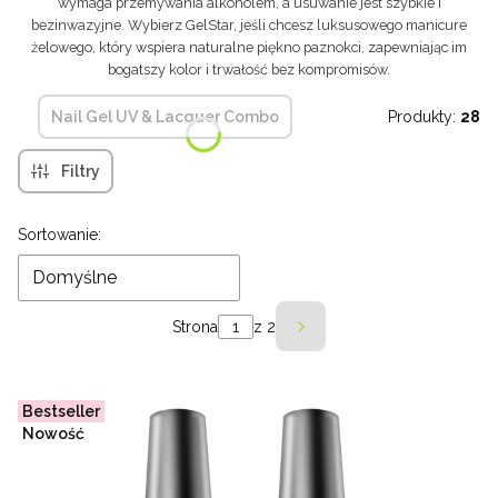
wymaga przemywania alkoholem, a usuwanie jest szybkie i
bezinwazyjne. Wybierz GelStar, jeśli chcesz luksusowego manicure
żelowego, który wspiera naturalne piękno paznokci, zapewniając im
bogatszy kolor i trwałość bez kompromisów.
Nail Gel UV & Lacquer Combo
Produkty:
28
Filtry
Lista produktów
Sortowanie:
Domyślne
Strona
z 2
Następne produkty
Bestseller
Nowość