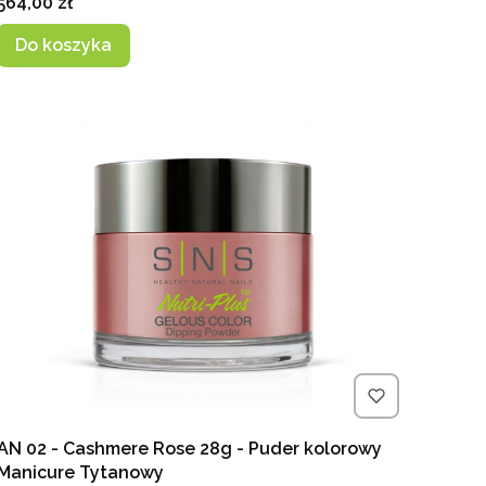
Cena
564,00 zł
Do koszyka
AN 02 - Cashmere Rose 28g - Puder kolorowy
Manicure Tytanowy