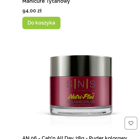
Manicure Tytanowy
Cena
94,00 zł
Do koszyka
AN 06 - Cab'n All Day 28g - Puder kolorowy