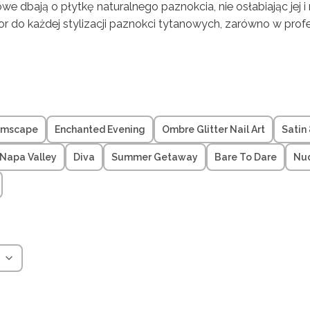
we dbają o płytkę naturalnego paznokcia, nie osłabiając jej i
lor do każdej stylizacji paznokci tytanowych, zarówno w pro
amscape
Enchanted Evening
Ombre Glitter Nail Art
Satin
Napa Valley
Diva
Summer Getaway
Bare To Dare
Nud