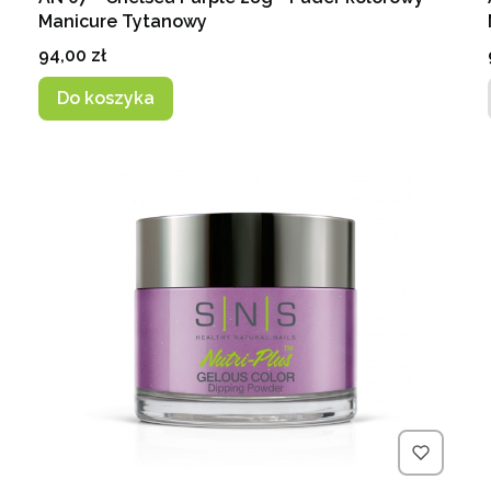
Manicure Tytanowy
Cena
94,00 zł
Do koszyka