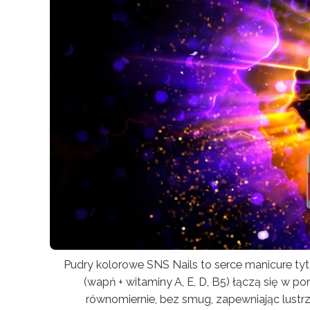
Pudry kolorowe SNS Nails to serce manicure t
(wapń + witaminy A, E, D, B5) łączą się w 
równomiernie, bez smug, zapewniając lustrz