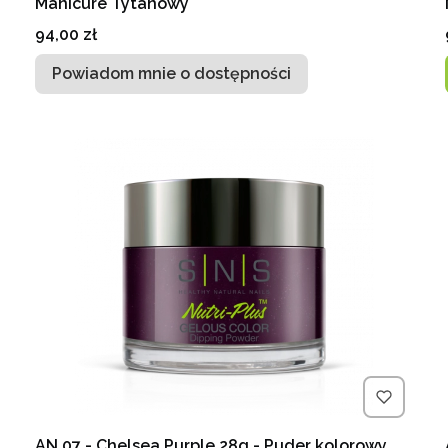
Manicure Tytanowy
Cena
94,00 zł
Powiadom mnie o dostępności
AN 07 - Chelsea Purple 28g - Puder kolorowy