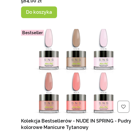
Cena
564,00 zł
Do koszyka
Bestseller
Kolekcja Bestsellerów - NUDE IN SPRING - Pudr
kolorowe Manicure Tytanowy