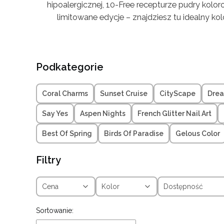
hipoalergicznej, 10-Free recepturze pudry koloro
limitowane edycje – znajdziesz tu idealny ko
Podkategorie
Coral Charms
Sunset Cruise
CityScape
Dre
Say Yes
Aspen Nights
French Glitter Nail Art
Best Of Spring
Birds Of Paradise
Gelous Color
Filtry
Cena
Kolor
Dostępność
Koniec filtrów
Lista produktów
Sortowanie: