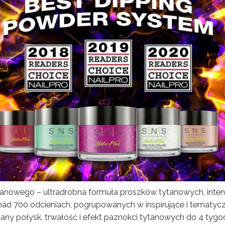
ytanowego – ultradrobna formuła proszków tytanowych, inte
ponad 700 odcieniach, pogrupowanych w inspirujące i tematyc
any połysk, trwałość i efekt paznokci tytanowych do 4 tygod