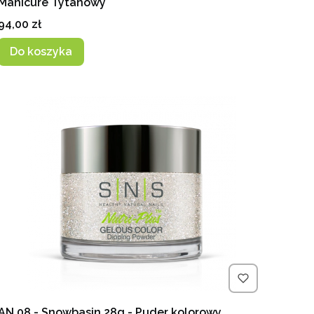
Manicure Tytanowy
Cena
94,00 zł
Do koszyka
AN 08 - Snowbasin 28g - Puder kolorowy