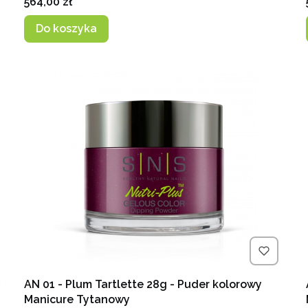
Cena
564,00 zł
Do koszyka
y
AN 01 - Plum Tartlette 28g - Puder kolorowy
Manicure Tytanowy