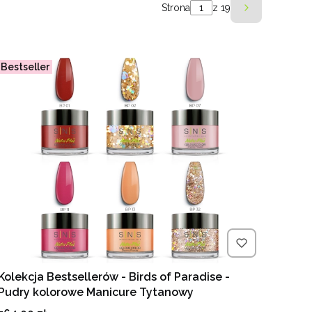
Strona
z 19
Następne p
Bestseller
Kolekcja Bestsellerów - Birds of Paradise -
Pudry kolorowe Manicure Tytanowy