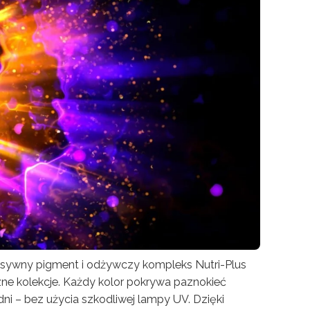
nsywny pigment i odżywczy kompleks Nutri-Plus
zne kolekcje. Każdy kolor pokrywa paznokieć
ni – bez użycia szkodliwej lampy UV. Dzięki