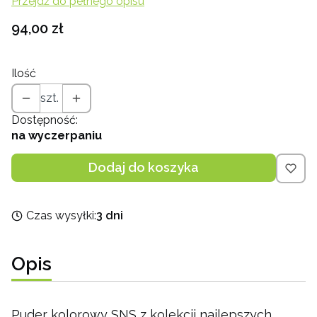
Przejdź do pełnego opisu
Cena
94,00 zł
Ilość
szt.
Dostępność:
na wyczerpaniu
Dodaj do koszyka
Czas wysyłki:
3 dni
Opis
Puder kolorowy SNS z kolekcji najlepszych