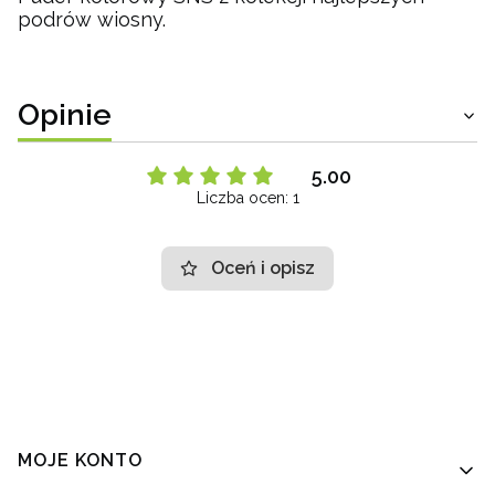
podrów wiosny.
Opinie
5.00
Liczba ocen: 1
Oceń i opisz
Linki w stopce
MOJE KONTO