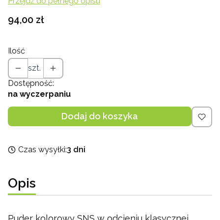
Przejdź do pełnego opisu
Cena
94,00 zł
Ilość
szt.
Dostępność:
na wyczerpaniu
Dodaj do koszyka
Czas wysyłki:
3 dni
Opis
Puder kolorowy SNS w odcieniu klasycznej