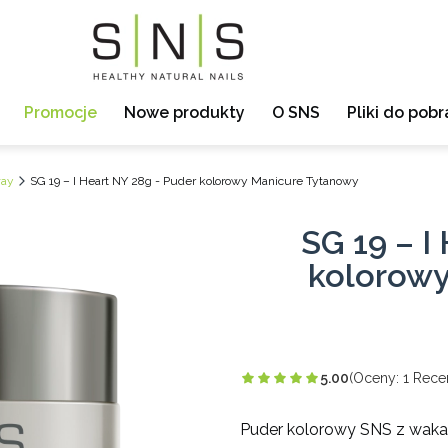
Promocje
Nowe produkty
O SNS
Pliki do pobr
ay
SG 19 – I Heart NY 28g - Puder kolorowy Manicure Tytanowy
SG 19 – I
kolorowy
5.00
(Oceny: 1 Recen
Puder kolorowy SNS z wakacy