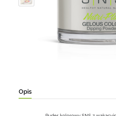
Opis
Puder kolorowy SNS z wakacyjne