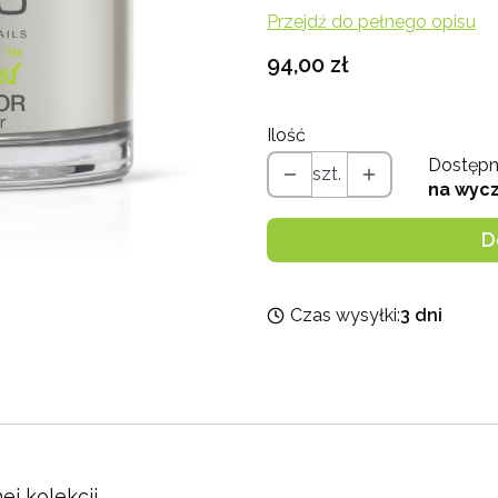
Przejdź do pełnego opisu
Cena
94,00 zł
Ilość
Dostępn
szt.
na wyc
D
Czas wysyłki:
3 dni
j kolekcji.