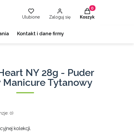
Produkty w koszyku: 
Ulubione
Zaloguj się
Koszyk
ania
Kontakt i dane firmy
 Heart NY 28g - Puder
 Manicure Tytanowy
zje: 0)
jnej kolekcji.